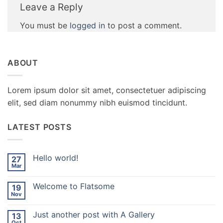
Leave a Reply
You must be
logged in
to post a comment.
ABOUT
Lorem ipsum dolor sit amet, consectetuer adipiscing
elit, sed diam nonummy nibh euismod tincidunt.
LATEST POSTS
Hello world!
27
Mar
No
Comments
on
Welcome to Flatsome
19
Hello
world!
Nov
No
Comments
on
Just another post with A Gallery
13
Welcome
to
Oct