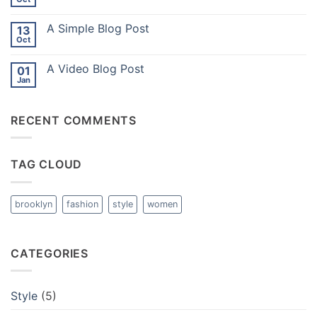
No
Flatsome
Comments
on
A Simple Blog Post
13
Just
another
Oct
No
post
Comments
with
on
A
A Video Blog Post
01
A
Gallery
Simple
Jan
No
Blog
Comments
Post
on
A
RECENT COMMENTS
Video
Blog
Post
TAG CLOUD
brooklyn
fashion
style
women
CATEGORIES
Style
(5)